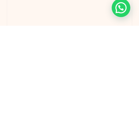
0 quartos
1 casas de banho
Área bruta: 31m2