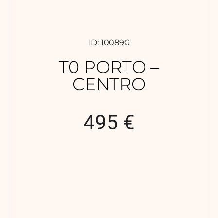
ID: 10089G
T0 PORTO –
CENTRO
495 €