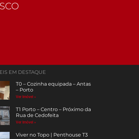
OSCO
EIS EM DESTAQUE
T0 – Cozinha equipada – Antas
– Porto
Ver Imóvel »
T1 Porto – Centro – Próximo da
Rua de Cedofeita
Ver Imóvel »
Viver no Topo | Penthouse T3