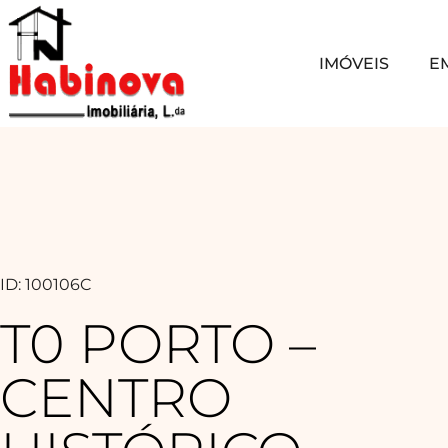
IMÓVEIS
E
ID: 100106C
T0 PORTO –
CENTRO