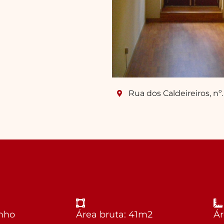
Rua dos Caldeireiros, nº.
anho
Área bruta: 41m2
Ár