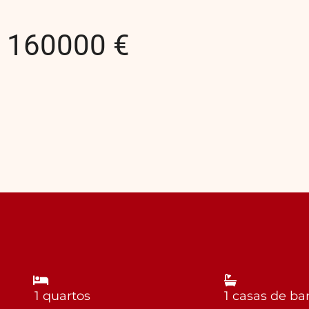
160000 €
1 quartos
1 casas de b