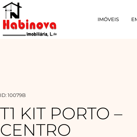
IMÓVEIS
E
ID: 10079B
T1 KIT PORTO –
CENTRO