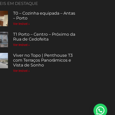
EIS EM DESTAQUE
T0 – Cozinha equipada – Antas
– Porto
Ver Imóvel »
T1 Porto – Centro – Próximo da
Rua de Cedofeita
Ver Imóvel »
Viver no Topo | Penthouse T3
com Terraços Panorâmicos e
Vista de Sonho
Ver Imóvel »