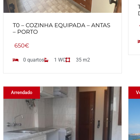
T0 – COZINHA EQUIPADA – ANTAS
– PORTO
650€
0 quartos
1 WC
35 m2
Arrendado
V