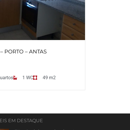
T – PORTO – ANTAS
uartos
1 WC
49 m2
EIS EM DESTAQUE