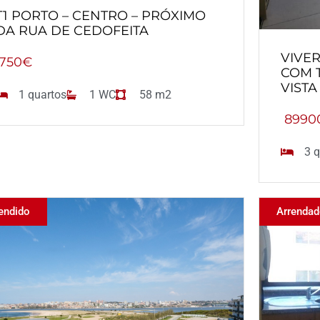
T1 PORTO – CENTRO – PRÓXIMO
DA RUA DE CEDOFEITA
VIVER
750€
COM 
VIST
1 quartos
1 WC
58 m2
8990
3 q
endido
Arrenda