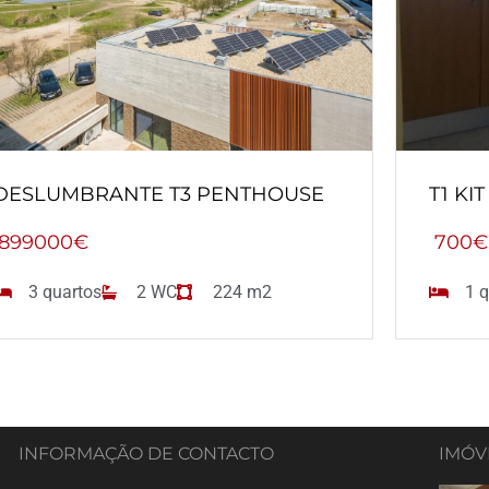
DESLUMBRANTE T3 PENTHOUSE
T1 KI
899000€
700€
3 quartos
2 WC
224 m2
1 q
INFORMAÇÃO DE CONTACTO
IMÓV