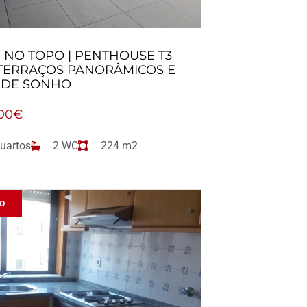
 NO TOPO | PENTHOUSE T3
TERRAÇOS PANORÂMICOS E
A DE SONHO
00€
uartos
2 WC
224 m2
do