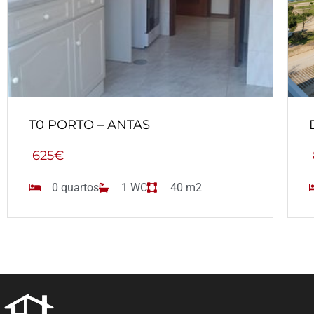
T0 PORTO – ANTAS
625€
0 quartos
1 WC
40 m2