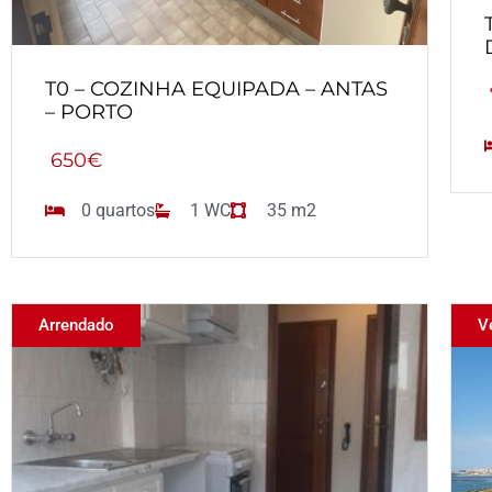
T0 – COZINHA EQUIPADA – ANTAS
– PORTO
650€
0 quartos
1 WC
35 m2
Arrendado
V