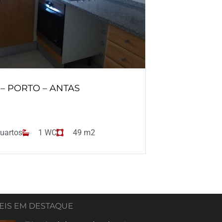
T – PORTO – ANTAS
uartos
1 WC
49 m2
EIS EM DESTAQUE