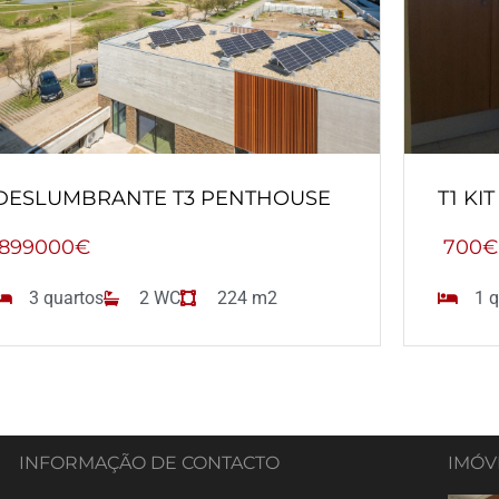
DESLUMBRANTE T3 PENTHOUSE
T1 KI
899000€
700€
3 quartos
2 WC
224 m2
1 q
INFORMAÇÃO DE CONTACTO
IMÓV