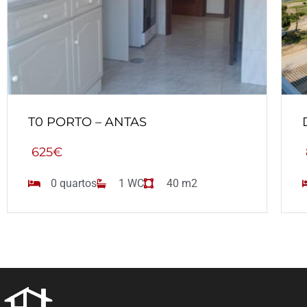
T0 PORTO – ANTAS
625€
0 quartos
1 WC
40 m2