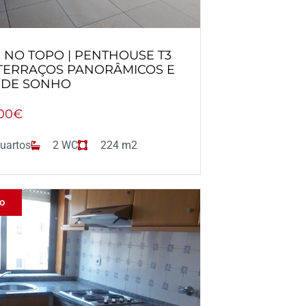
 NO TOPO | PENTHOUSE T3
TERRAÇOS PANORÂMICOS E
A DE SONHO
00€
uartos
2 WC
224 m2
do