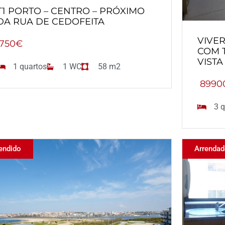
T1 PORTO – CENTRO – PRÓXIMO
DA RUA DE CEDOFEITA
VIVER
750€
COM 
VIST
1 quartos
1 WC
58 m2
8990
3 q
endido
Arrenda